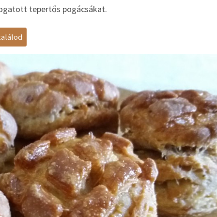
jtogatott tepertős pogácsákat.
találod