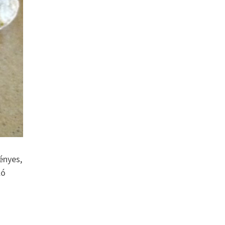
ényes,
ló