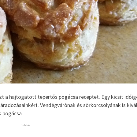
t a hajtogatott tepertős pogácsa receptet. Egy kicsit időig
fáradozásainkért. Vendégvárónak és sörkorcsolyának is kivá
s pogácsa.
hirdetés