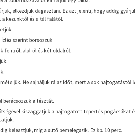
el a többi hozzávalót kimérjük egy tálba.
úrjuk, elkezdjük dagasztani. Ez azt jelenti, hogy addig gyúrju
 a kezünktől és a tál falától.
etjük.
 ízlés szerint borsozzuk.
 fentről, alulról és két oldalról.
jük.
ük.
teljük. Ne sajnáljuk rá az időt, mert a sok hajtogatástól l
el berácsozzuk a tésztát.
ítségével kiszaggatjuk a hajtogatott tepertős pogácsákat é
tatjuk.
dig kelesztjük, míg a sütő bemelegszik. Ez kb. 10 perc.