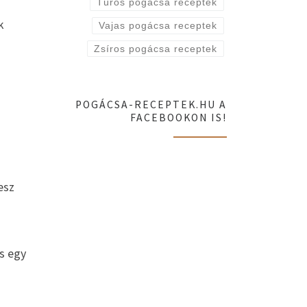
Túrós pogácsa receptek
k
Vajas pogácsa receptek
Zsíros pogácsa receptek
POGÁCSA-RECEPTEK.HU A
FACEBOOKON IS!
esz
s egy