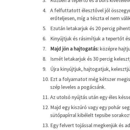
Közben a tepertő és a bors kivételév
A felfuttatott élesztővel jól összegy
erőteljesen, míg a tészta el nem válik
Ezután letakarjuk és 20 percig pihent
Kinyújtjuk és rásimítjuk a tepertőt és
Majd jön a hajtogatás:
középre hajtjuk
Ismét letakarjuk és 30 percig keleszt
Újra kinyújtjuk, hajtogatjuk, kelesztj
Ezt a folyamatot még kétszer megismé
szép leveles a pogácsánk.
Az utolsó nyújtás után egy éles késs
Majd egy kiszúró vagy egy pohár seg
sütőpapírral kibélelt tepsibe sorakoz
Egy felvert tojással megkenjük és ad