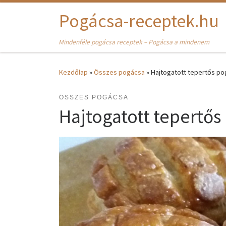
Skip to content
Pogácsa-receptek.hu
Mindenféle pogácsa receptek – Pogácsa a mindenem
Kezdőlap
»
Összes pogácsa
»
Hajtogatott tepertős p
ÖSSZES POGÁCSA
Hajtogatott tepertős