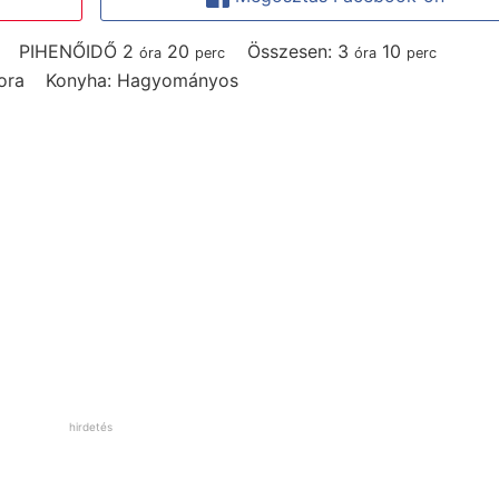
hours
perc
hours
perc
PIHENŐIDŐ
2
20
Összesen:
3
10
óra
perc
óra
perc
ora
Konyha:
Hagyományos
hirdetés