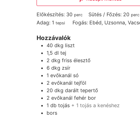
perc
perc
Előkészítés:
30
Sütés / Főzés:
20
perc
perc
Adag:
1
Fogás:
Ebéd, Uzsonna, Vacs
tepsi
Hozzávalók
40
dkg
liszt
1,5
dl
tej
2
dkg
friss élesztő
6
dkg
zsír
1
evőkanál
só
2
evőkanál
tejföl
20
dkg
darált tepertő
2
evőkanál
fehér bor
1
db
tojás
+ 1 tojás a kenéshez
bors