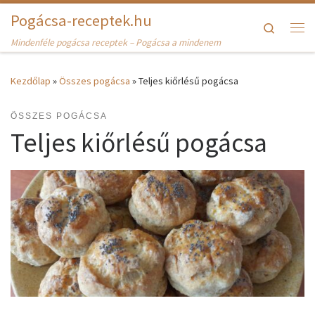
Pogácsa-receptek.hu
Skip to content
Search
Me
Mindenféle pogácsa receptek – Pogácsa a mindenem
Kezdőlap
»
Összes pogácsa
»
Teljes kiőrlésű pogácsa
ÖSSZES POGÁCSA
Teljes kiőrlésű pogácsa