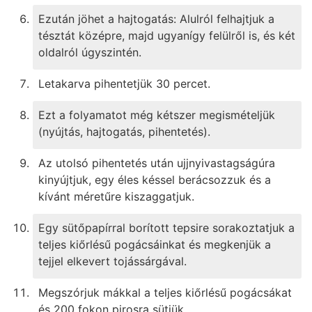
Ezután jöhet a hajtogatás: Alulról felhajtjuk a
tésztát középre, majd ugyanígy felülről is, és két
oldalról úgyszintén.
Letakarva pihentetjük 30 percet.
Ezt a folyamatot még kétszer megismételjük
(nyújtás, hajtogatás, pihentetés).
Az utolsó pihentetés után ujjnyivastagságúra
kinyújtjuk, egy éles késsel berácsozzuk és a
kívánt méretűre kiszaggatjuk.
Egy sütőpapírral borított tepsire sorakoztatjuk a
teljes kiőrlésű pogácsáinkat és megkenjük a
tejjel elkevert tojássárgával.
Megszórjuk mákkal a teljes kiőrlésű pogácsákat
és 200 fokon pirosra sütjük.