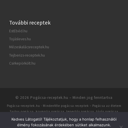
További receptek
EstEbéd.hu
Tojásleves.hu
Mézeskalácsreceptek.hu
Tejberizs-receptek.hu
Csirkepörkölt.hu
© 2026
Pogácsa-receptek.hu
– Minden jog fenntartva
Pogácsa-receptek.hu
- Mindenféle pogácsa receptek – Pogácsa az életem
Sajtos pogácsa, krumplis pogácsa, tepertős pogácsa, túrós pogácsa
receptek · Készítette:
Customizr theme
-
Lap tetejére ↑
Kedves Látogató! Tájékoztatjuk, hogy a honlap felhasználói
élmény fokozásának érdekében sütiket alkalmazunk.