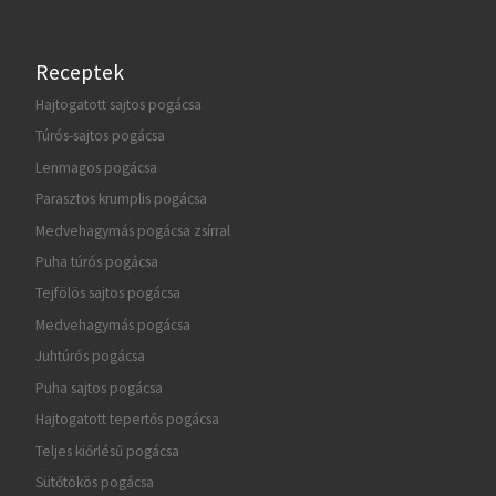
Receptek
Hajtogatott sajtos pogácsa
Túrós-sajtos pogácsa
Lenmagos pogácsa
Parasztos krumplis pogácsa
Medvehagymás pogácsa zsírral
Puha túrós pogácsa
Tejfölös sajtos pogácsa
Medvehagymás pogácsa
Juhtúrós pogácsa
Puha sajtos pogácsa
Hajtogatott tepertős pogácsa
Teljes kiőrlésű pogácsa
Sütőtökös pogácsa