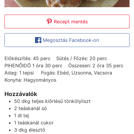
Recept mentés
Megosztás Facebook-on
perc
perc
Előkészítés:
45
perc
Sütés / Főzés:
20
perc
hour
perc
hours
perc
PIHENŐIDŐ
1
óra
30
perc
Összesen:
2
óra
35
perc
Adag:
1
tepsi
Fogás:
Ebéd, Uzsonna, Vacsora
Konyha:
Hagyományos
Hozzávalók
50
dkg
teljes kiőrlésű tönkölyliszt
2
teáskanál
só
1
dl
tej
1
teáskanál
cukor
3
dkg
élesztő