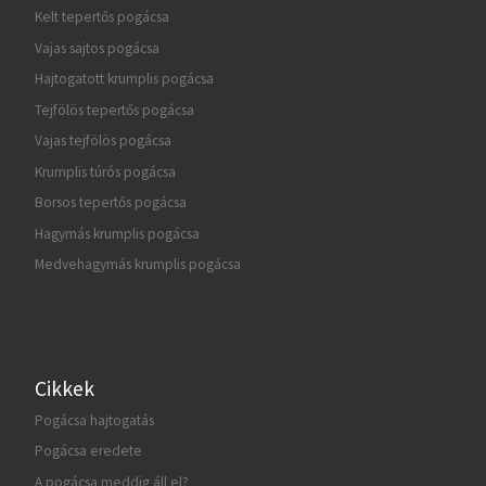
Kelt tepertős pogácsa
Vajas sajtos pogácsa
Hajtogatott krumplis pogácsa
Tejfölös tepertős pogácsa
Vajas tejfölös pogácsa
Krumplis túrós pogácsa
Borsos tepertős pogácsa
Hagymás krumplis pogácsa
Medvehagymás krumplis pogácsa
Cikkek
Pogácsa hajtogatás
Pogácsa eredete
A pogácsa meddig áll el?