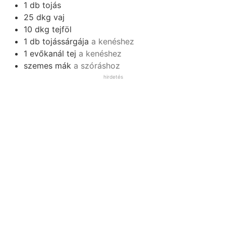
1
db
tojás
25
dkg
vaj
10
dkg
tejföl
1
db
tojássárgája
a kenéshez
1
evőkanál
tej
a kenéshez
szemes mák
a szóráshoz
hirdetés