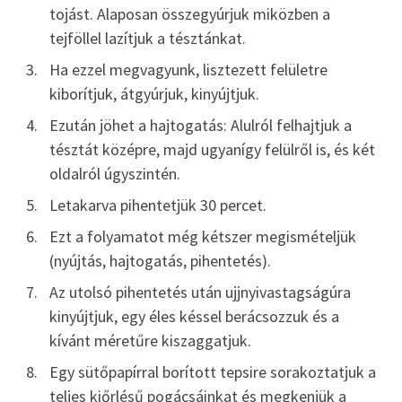
tojást. Alaposan összegyúrjuk miközben a
tejföllel lazítjuk a tésztánkat.
Ha ezzel megvagyunk, lisztezett felületre
kiborítjuk, átgyúrjuk, kinyújtjuk.
Ezután jöhet a hajtogatás: Alulról felhajtjuk a
tésztát középre, majd ugyanígy felülről is, és két
oldalról úgyszintén.
Letakarva pihentetjük 30 percet.
Ezt a folyamatot még kétszer megismételjük
(nyújtás, hajtogatás, pihentetés).
Az utolsó pihentetés után ujjnyivastagságúra
kinyújtjuk, egy éles késsel berácsozzuk és a
kívánt méretűre kiszaggatjuk.
Egy sütőpapírral borított tepsire sorakoztatjuk a
teljes kiőrlésű pogácsáinkat és megkenjük a