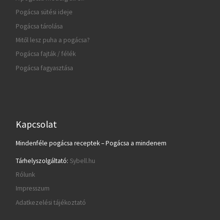
Pogácsa sütési ideje
Pogácsa tárolása
Mitől lesz puha a pogácsa?
Pogácsa fajták / félék
Pogácsa fagyasztása
Kapcsolat
Mindenféle pogácsa receptek – Pogácsa a mindenem
Tárhelyszolgáltató:
Sybell.hu
Rólunk
Impresszum
Adatkezelési tájékoztató