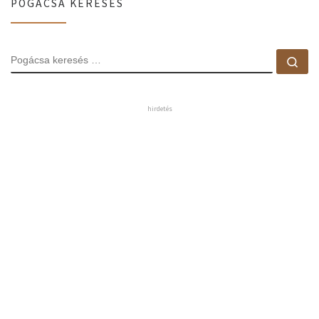
POGÁCSA KERESÉS
POGÁCSA KERESÉS
Pog
hirdetés