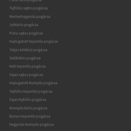
Tejfölös sajtos pogácsa
Medvehagymás pogácsa
Juhtúrós pogácsa
Puha sajtos pogácsa
Hajtogatott tepertős pogácsa
Teljes kiőrlésű pogácsa
Sütőtökös pogácsa
Kelt tepertős pogácsa
Vajas sajtos pogácsa
Hajtogatott krumplis pogácsa
Tejfölös tepertős pogácsa
Vajas tejfölös pogácsa
Krumplis túrós pogácsa
Borsos tepertős pogácsa
Hagymás krumplis pogácsa