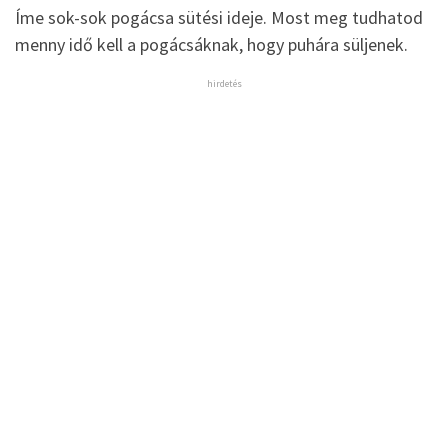
Íme sok-sok pogácsa sütési ideje. Most meg tudhatod
menny idő kell a pogácsáknak, hogy puhára süljenek.
hirdetés