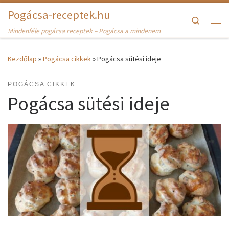
Pogácsa-receptek.hu
Skip to content
Search
Me
Mindenféle pogácsa receptek – Pogácsa a mindenem
Kezdőlap
»
Pogácsa cikkek
»
Pogácsa sütési ideje
POGÁCSA CIKKEK
Pogácsa sütési ideje