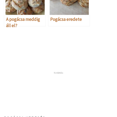
A pogácsa meddig
Pogácsa eredete
áll el?
hirdetés: