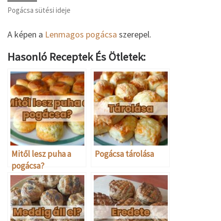
Pogácsa sütési ideje
A képen a
Lenmagos pogácsa
szerepel.
Hasonló Receptek És Ötletek:
Mitől lesz puha a
Pogácsa tárolása
pogácsa?