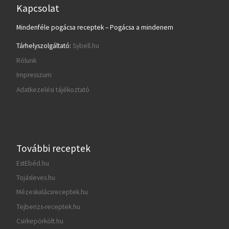
Kapcsolat
Mindenféle pogácsa receptek – Pogácsa a mindenem
Tárhelyszolgáltató:
Sybell.hu
Rólunk
Impresszum
Adatkezelési tájékoztató
További receptek
EstEbéd.hu
Tojásleves.hu
Mézeskalácsreceptek.hu
Tejberizs-receptek.hu
Csirkepörkölt.hu