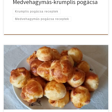
Medvehagymás-krumplis pogácsa
Krumplis pogácsa receptek
Medvehagymás pogácsa receptek
A hajtogatástól is és a krumplitól is igazán könnyű pogácsákat
kapunk. Sajnos a hajtogatott krumplis pogácsa nem egy gyorsan
elkészíthető pogácsa. De megéri a hosszú fáradozást. Érdemes
rászánni az időt. Vendégvárásra kitűnően alkalmas ez a hajtogatott
krumplis pogácsa. Frissen a legjobb fogyasztani! Hajtogatott
krumplis pogácsa recept A krumplit kockára vágva […]