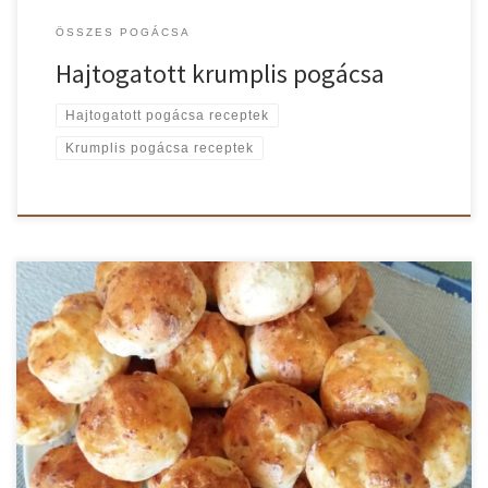
ÖSSZES POGÁCSA
Hajtogatott krumplis pogácsa
Hajtogatott pogácsa receptek
Krumplis pogácsa receptek
Könnyed krumplis-túrós pogácsa. Amit mindenki imádni fog! Nem is
húzom tovább a szót. Nézzük is a receptet! Krumplis-túrós
pogácsa recept A krumplit megpucoljuk, felkockázzuk,
megfőzzük, összetőrjük és hűlni hagyjuk. A cukros, langyos tejben
megfuttatjuk az élesztőt. A zsírt felolvasztjuk. A krumplit
összekeverjük a túróval és a napraforgómaggal. Hozzáadjuk a
lisztet, […]