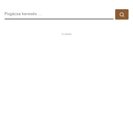
POGÁCSA KERESÉS
Pog
hirdetés