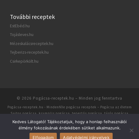
További receptek
EstEbéd.hu
Tojásleves.hu
Mézeskalácsreceptek.hu
Tejberizs-receptek.hu
Csirkepörkölt.hu
© 2026
Pogácsa-receptek.hu
– Minden jog fenntartva
Pogácsa-receptek.hu
- Mindenféle pogácsa receptek – Pogácsa az életem
Sajtos pogácsa, krumplis pogácsa, tepertős pogácsa, túrós pogácsa
receptek · Készítette:
Customizr theme
-
Lap tetejére ↑
Kedves Látogató! Tájékoztatjuk, hogy a honlap felhasználói
élmény fokozásának érdekében sütiket alkalmazunk.
Elfogadom
Adatvédelmi irányelvek