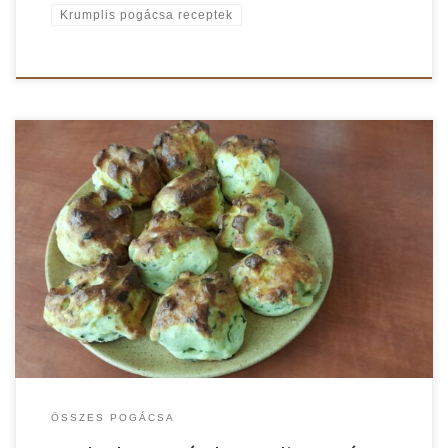
Krumplis pogácsa receptek
Ezt a remek vendégváró medvehagymás-krumplis pogácsát a
medvehagyma és a krumpli párosítása teszi különlegessé és
pikánssá. A pogácsa puhaságát egyrészt a krumpli, másrészt a
hajtogatás és a többszöri kelesztés adja. Medvehagymás-krumplis
pogácsa recept A krumplit előre megfőzzük, összetörjük és
kihűtjük. A medvehagymát megmossuk, lecsöpögtetjük és apróra
vágjuk, majd az összetört […]
ÖSSZES POGÁCSA