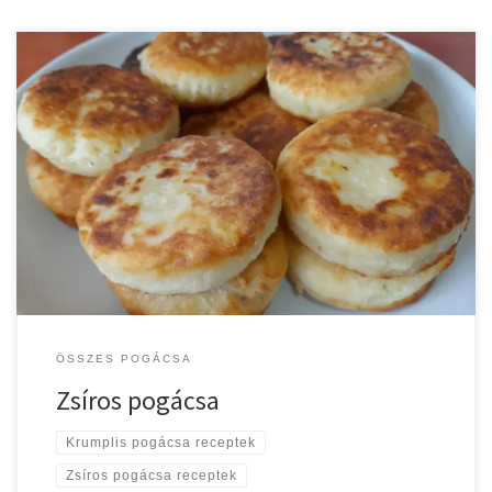
Ez egy igazán különleges zsíros pogácsa. A különlegessége abban
rejlik, hogy ez igazából ez nem is zsíros, hanem inkább krumplis
pogácsa. Valójában ezt a krumplis pogácsát zsírban sütjük meg és
emiatt lett zsíros pogácsa a neve. Zsíros pogácsa recept A
megpucolt, felkockázott krumplit vízben megfőzzük, leszűrjük,
összetörjük és hűlni hagyjuk. […]
ÖSSZES POGÁCSA
Zsíros pogácsa
Krumplis pogácsa receptek
Zsíros pogácsa receptek