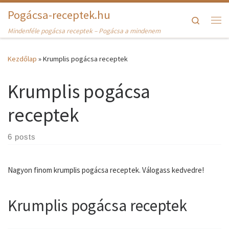
Pogácsa-receptek.hu
Skip to content
Search
Me
Mindenféle pogácsa receptek – Pogácsa a mindenem
Kezdőlap
»
Krumplis pogácsa receptek
Krumplis pogácsa
receptek
6 posts
Nagyon finom krumplis pogácsa receptek. Válogass kedvedre!
Krumplis pogácsa receptek