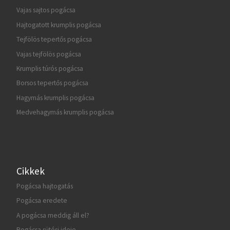
Vajas sajtos pogácsa
Hajtogatott krumplis pogácsa
Tejfölös tepertős pogácsa
Vajas tejfölös pogácsa
Krumplis túrós pogácsa
Borsos tepertős pogácsa
Hagymás krumplis pogácsa
Medvehagymás krumplis pogácsa
Cikkek
Pogácsa hajtogatás
Pogácsa eredete
A pogácsa meddig áll el?
Pogácsa sütési ideje