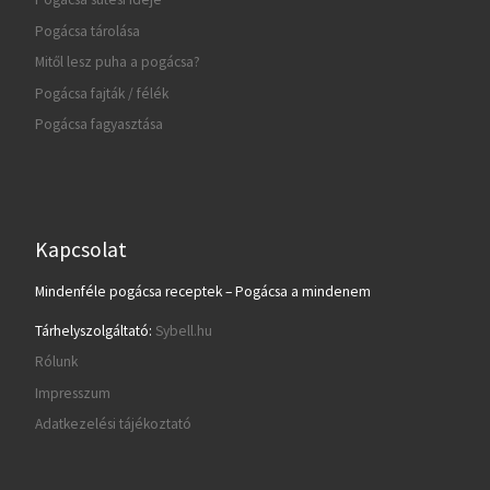
Pogácsa tárolása
Mitől lesz puha a pogácsa?
Pogácsa fajták / félék
Pogácsa fagyasztása
Kapcsolat
Mindenféle pogácsa receptek – Pogácsa a mindenem
Tárhelyszolgáltató:
Sybell.hu
Rólunk
Impresszum
Adatkezelési tájékoztató