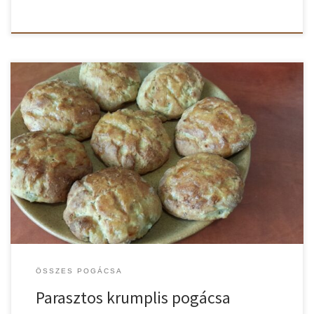
Fedezd fel az igazi parasztos ízeket! A jellegzetesen aranyló
külsejű és frissen sült pogácsa garantáltan felébreszti az
ízlelőbimbóidat. Egy harapás, és a parasztos ízek csábító
világában találod magad. Merülj el a régi idők boldogságában,
amit csak egy parasztos krumplis pogácsa nyújthat! Parasztos
krumplis pogácsa recept A krumplit meghámozzuk, felkockázzuk
és […]
ÖSSZES POGÁCSA
Parasztos krumplis pogácsa