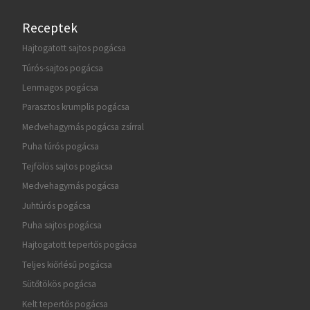
Receptek
Hajtogatott sajtos pogácsa
Túrós-sajtos pogácsa
Lenmagos pogácsa
Parasztos krumplis pogácsa
Medvehagymás pogácsa zsírral
Puha túrós pogácsa
Tejfölös sajtos pogácsa
Medvehagymás pogácsa
Juhtúrós pogácsa
Puha sajtos pogácsa
Hajtogatott tepertős pogácsa
Teljes kiőrlésű pogácsa
Sütőtökös pogácsa
Kelt tepertős pogácsa