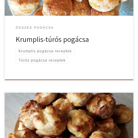
ÖSSZES POGÁCSA
Krumplis-túrós pogácsa
Krumplis pogácsa receptek
Túrós pogácsa receptek
Most ez a hagymás-krumplis pogácsa nálunk a sláger. Egy leves
mellé – akár tojásleves mellé is – második fogásnak is beválik.
Ahogy látod ez egy nagyon kiadós pogácsa recept.
Természetesen ezt az adagot meg lehet felezni. Hagymás-